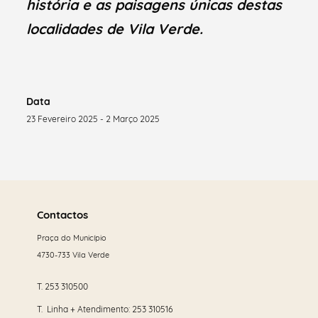
história e as paisagens únicas destas
localidades de Vila Verde.
Data
23 Fevereiro 2025 - 2 Março 2025
Saber
mais
Contactos
Praça do Município
4730-733 Vila Verde
T.
253 310500
T. Linha + Atendimento:
253 310516