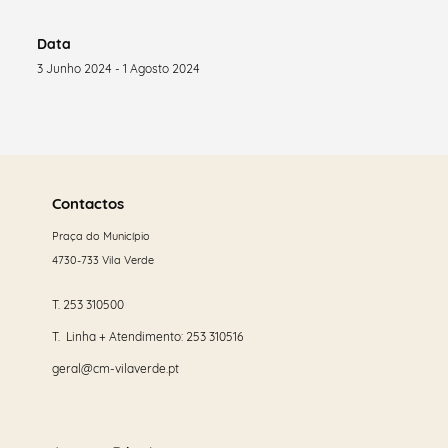
Data
3 Junho 2024 - 1 Agosto 2024
Saber
mais
Contactos
Praça do Município
4730-733 Vila Verde
T.
253 310500
T. Linha + Atendimento:
253 310516
geral@cm-vilaverde.pt