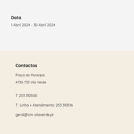
Data
1 Abril 2024 - 30 Abril 2024
Saber
mais
Contactos
Praça do Município
4730-733 Vila Verde
T.
253 310500
T. Linha + Atendimento:
253 310516
geral@cm-vilaverde.pt