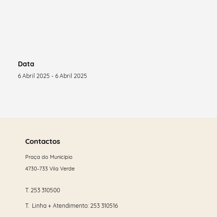
Data
6 Abril 2025 - 6 Abril 2025
Saber
mais
Contactos
Praça do Município
4730-733 Vila Verde
T.
253 310500
T. Linha + Atendimento:
253 310516