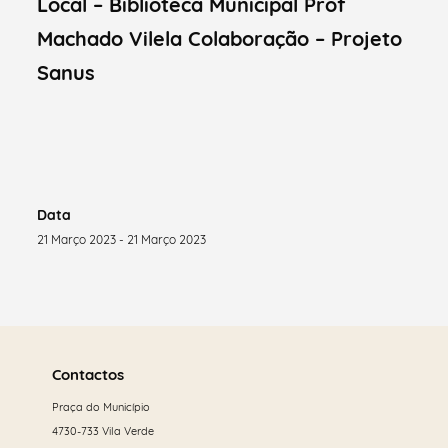
Local – Biblioteca Municipal Prof
Machado Vilela Colaboração – Projeto
Sanus
Data
21 Março 2023 - 21 Março 2023
Saber
mais
Contactos
Praça do Município
4730-733 Vila Verde