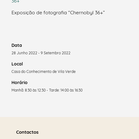
Exposição de fotografia “Chernobyl 36+”
Data
28 Junho 2022 - 9 Setembro 2022
Local
Casa do Conhecimento de Vila Verde
Horário
Manhã: 8:30 às 12:30 - Tarde: 14:00 às 16:30
Saber
mais
Contactos