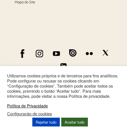
Mapa do Site
Utilizamos cookies próprios e de terceiros para fins analíticos.
Pode configurar ou recusar os cookies clicando em
“Configuração de cookies”. Também pode aceitar todos os
cookies, premindo o botão “Aceitar tudo”. Para mais
informações, pode visitar a nossa Política de privacidade.
Política de Privacidade
Configuração de cookies
This site is registered on
wpml.org
as a development site. Switch to a production
Rejeitar tudo
Aceitar tudo
site key to
remove this banner
.