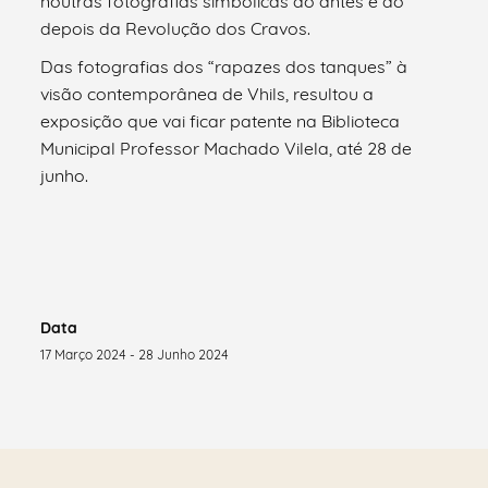
noutras fotografias simbólicas do antes e do
depois da Revolução dos Cravos.
Das fotografias dos “rapazes dos tanques” à
visão contemporânea de Vhils, resultou a
exposição que vai ficar patente na Biblioteca
Municipal Professor Machado Vilela, até 28 de
junho.
Data
17 Março 2024 - 28 Junho 2024
Saber