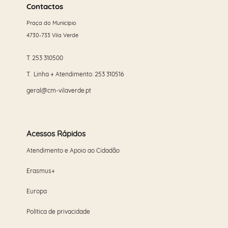
mais
Contactos
Praça do Município
4730-733 Vila Verde
T.
253 310500
T. Linha + Atendimento:
253 310516
geral@cm-vilaverde.pt
Acessos Rápidos
Atendimento e Apoio ao Cidadão
Erasmus+
Europa
Política de privacidade