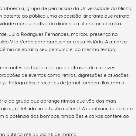
Bomboémia, grupo de percussão da Universidade do Minho,
em patente ao público uma exposição itinerante que retrata
vidade representativa da dinâmica cultural académica.
rde, Júlia Rodrigues Fernandes, marcou presença na
ido Vila Verde para apresentar a sua história. A autarca
mboémia celebrar o seu percurso e, ao mesmo tempo,
rcantes da história do grupo através de cartazes
cordações de eventos como retiros, digressões e atuações,
ys. Fotografias e recortes de jornal também ilustram a
rio do grupo que abrange ritmos que vão dos mais
gicos, refletindo uma fusão cultural. A combinação do som
om a potência dos bombos, timbalões e caixas confere ao
 ao público até ao dia 26 de março.