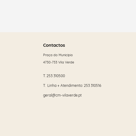
Saber
mais
Contactos
Praça do Município
4730-733 Vila Verde
T.
253 310500
T. Linha + Atendimento:
253 310516
geral@cm-vilaverde.pt