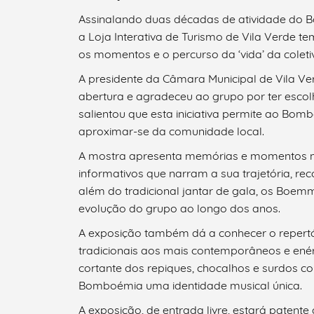
Assinalando duas décadas de atividade do 
a Loja Interativa de Turismo de Vila Verde t
os momentos e o percurso da ‘vida’ da coleti
A presidente da Câmara Municipal de Vila Ve
abertura e agradeceu ao grupo por ter escolh
salientou que esta iniciativa permite ao Bo
aproximar-se da comunidade local.
A mostra apresenta memórias e momentos ma
Termo de Pesquisa
informativos que narram a sua trajetória, re
além do tradicional jantar de gala, os Boemm
evolução do grupo ao longo dos anos.
A exposição também dá a conhecer o repertó
Categorias gerais
tradicionais aos mais contemporâneos e enér
cortante dos repiques, chocalhos e surdos c
Bomboémia uma identidade musical única.
A exposição, de entrada livre, estará patente