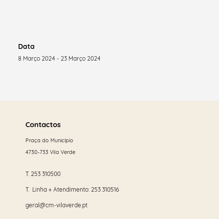
Data
8 Março 2024 - 23 Março 2024
Saber
mais
Contactos
Praça do Município
4730-733 Vila Verde
T.
253 310500
T. Linha + Atendimento:
253 310516
geral@cm-vilaverde.pt