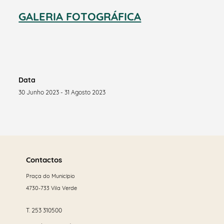
GALERIA FOTOGRÁFICA
Data
30 Junho 2023 - 31 Agosto 2023
Saber
mais
Contactos
Praça do Município
4730-733 Vila Verde
T.
253 310500