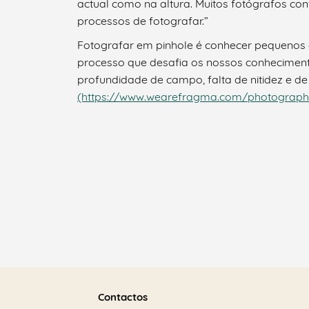
actual como na altura. Muitos fotógrafos co
processos de fotografar.”
Fotografar em pinhole é conhecer pequenos d
processo que desafia os nossos conheciment
profundidade de campo, falta de nitidez e de
(https://www.wearefragma.com/photography
Saber
mais
Contactos