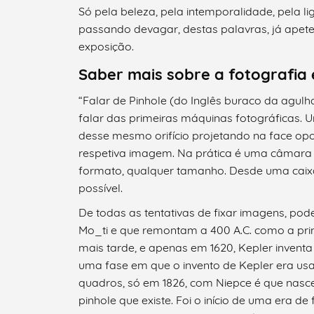
Só pela beleza, pela intemporalidade, pela l
Categorias gerais
passando devagar, destas palavras, já apetec
exposição.
Saber mais sobre a fotografia 
“Falar de Pinhole (do Inglês buraco da agulha
Filtros
falar das primeiras máquinas fotográficas. 
desse mesmo orifício projetando na face opos
respetiva imagem. Na prática é uma câmara 
formato, qualquer tamanho. Desde uma caixa
possível.
De todas as tentativas de fixar imagens, pod
Mo_ti e que remontam a 400 A.C. como a pri
mais tarde, e apenas em 1620, Kepler inventa
uma fase em que o invento de Kepler era usad
quadros, só em 1826, com Niepce é que nasc
pinhole que existe. Foi o início de uma era 