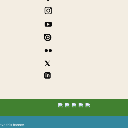
ove this banner
.