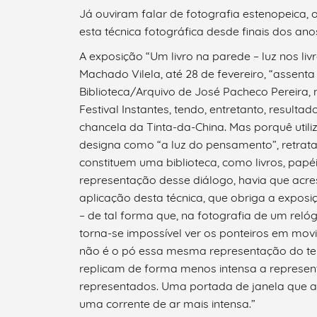
Já ouviram falar de fotografia estenopeica,
esta técnica fotográfica desde finais dos an
A exposição “Um livro na parede – luz nos livr
Machado Vilela, até 28 de fevereiro, “assenta n
Biblioteca/Arquivo de José Pacheco Pereira, 
Festival Instantes, tendo, entretanto, resul
chancela da Tinta-da-China. Mas porquê utiliz
designa como “a luz do pensamento”, retrata
constituem uma biblioteca, como livros, papé
representação desse diálogo, havia que acr
aplicação desta técnica, que obriga a expos
– de tal forma que, na fotografia de um reló
torna-se impossível ver os ponteiros em movi
não é o pó essa mesma representação do t
Termo de Pesquisa
replicam de forma menos intensa a represen
representados. Uma portada de janela que a
uma corrente de ar mais intensa.”