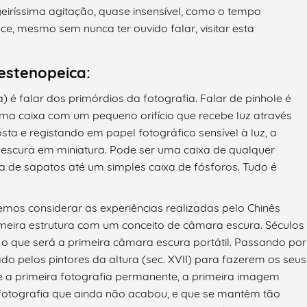
igeiríssima agitação, quase insensível, como o tempo
e, mesmo sem nunca ter ouvido falar, visitar esta
estenopeica:
) é falar dos primórdios da fotografia. Falar de pinhole é
Uma caixa com um pequeno orifício que recebe luz através
ta e registando em papel fotográfico sensível à luz, a
escura em miniatura. Pode ser uma caixa de qualquer
 de sapatos até um simples caixa de fósforos. Tudo é
emos considerar as experiências realizadas pelo Chinês
meira estrutura com um conceito de câmara escura. Séculos
 o que será a primeira câmara escura portátil. Passando por
o pelos pintores da altura (sec. XVII) para fazerem os seus
e a primeira fotografia permanente, a primeira imagem
de fotografia que ainda não acabou, e que se mantêm tão