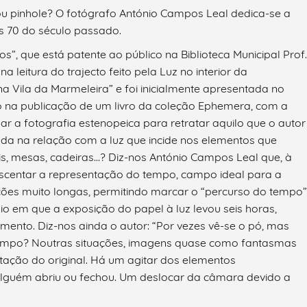
 ou pinhole? O fotógrafo António Campos Leal dedica-se a
os 70 do século passado.
os”, que está patente ao público na Biblioteca Municipal Prof.
a leitura do trajecto feito pela Luz no interior da
na Vila da Marmeleira” e foi inicialmente apresentada no
tado na publicação de um livro da coleção Ephemera, com a
ar a fotografia estenopeica para retratar aquilo que o autor
da na relação com a luz que incide nos elementos que
is, mesas, cadeiras…? Diz-nos António Campos Leal que, à
escentar a representação do tempo, campo ideal para a
ições muito longas, permitindo marcar o “percurso do tempo”
gio em que a exposição do papel à luz levou seis horas,
mento. Diz-nos ainda o autor: “Por vezes vê-se o pó, mas
empo? Noutras situações, imagens quase como fantasmas
tação do original. Há um agitar dos elementos
lguém abriu ou fechou. Um deslocar da câmara devido a