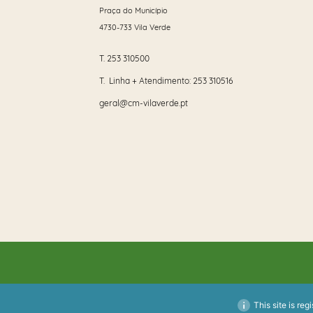
Praça do Município
4730-733 Vila Verde
T.
253 310500
T. Linha + Atendimento:
253 310516
geral@cm-vilaverde.pt
This site is reg