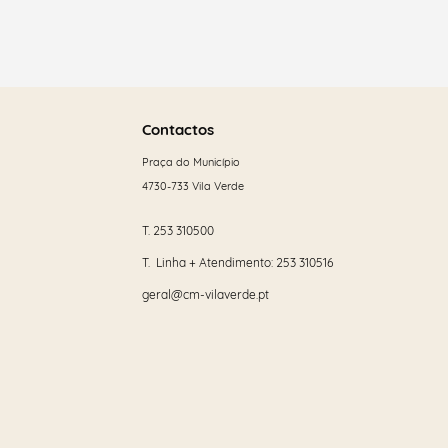
Saber
mais
Contactos
Praça do Município
4730-733 Vila Verde
T.
253 310500
T. Linha + Atendimento:
253 310516
geral@cm-vilaverde.pt