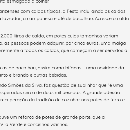
ata esmagada à colher.
zenses com caldos típicos, a Festa inclui ainda os caldos
, à lavrador, à camponesa e até de bacalhau. Acresce o caldo
 2.000 litros de caldo, em potes cujos tamanhos variam
into, as pessoas podem adquirir, por cinco euros, uma malga
ivremente a todos os caldos, que começam a ser servidos a
scas de bacalhau, assim como bifanas – uma novidade da
into e brando e outras bebidas.
ndo Simões da Silva, faz questão de sublinhar que “é uma
 esperadas cerca de duas mil pessoas. A grande adesão
 recuperação da tradição de cozinhar nos potes de ferro e
houve um reforço de potes de grande porte, que a
Vila Verde e concelhos vizinhos.