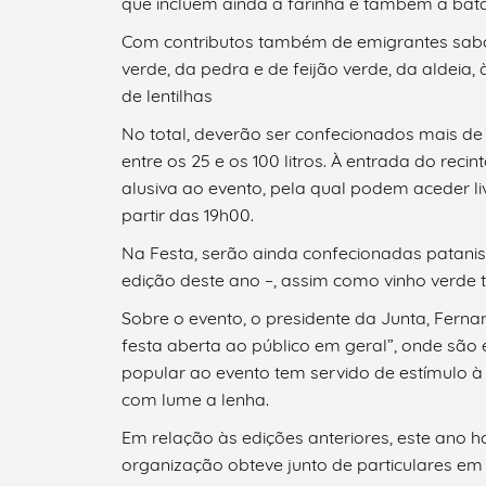
que incluem ainda a farinha e também a bat
Com contributos também de emigrantes sabari
verde, da pedra e de feijão verde, da aldeia
de lentilhas
No total, deverão ser confecionados mais de
entre os 25 e os 100 litros. À entrada do rec
alusiva ao evento, pela qual podem aceder l
partir das 19h00.
Na Festa, serão ainda confecionadas patani
edição deste ano –, assim como vinho verde t
Sobre o evento, o presidente da Junta, Ferna
festa aberta ao público em geral”, onde são
popular ao evento tem servido de estímulo à
com lume a lenha.
Em relação às edições anteriores, este ano 
organização obteve junto de particulares em 
Termo de Pesquisa