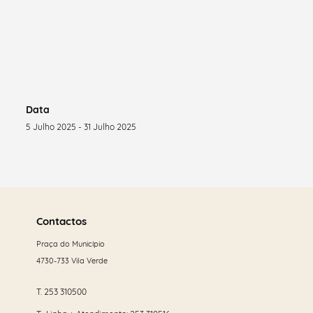
Data
5 Julho 2025 - 31 Julho 2025
Saber
mais
Contactos
Praça do Município
4730-733 Vila Verde
T.
253 310500