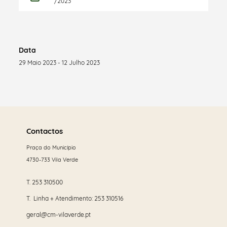
/2023
Data
29 Maio 2023 - 12 Julho 2023
Saber
mais
Contactos
Praça do Município
4730-733 Vila Verde
T.
253 310500
T. Linha + Atendimento:
253 310516
geral@cm-vilaverde.pt