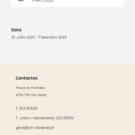
nº4477/2023
Data
25 Julho 2023 - 7 Setembro 2023
Saber
mais
Contactos
Praça do Município
4730-733 Vila Verde
T.
253 310500
T. Linha + Atendimento:
253 310516
geral@cm-vilaverde.pt