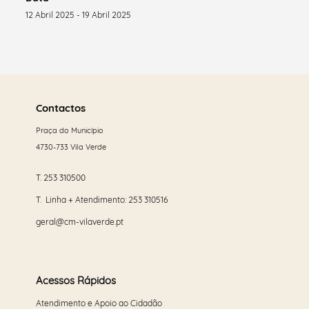
12 Abril 2025 - 19 Abril 2025
Saber
mais
Contactos
Praça do Município
4730-733 Vila Verde
T.
253 310500
T. Linha + Atendimento:
253 310516
geral@cm-vilaverde.pt
Acessos Rápidos
Atendimento e Apoio ao Cidadão