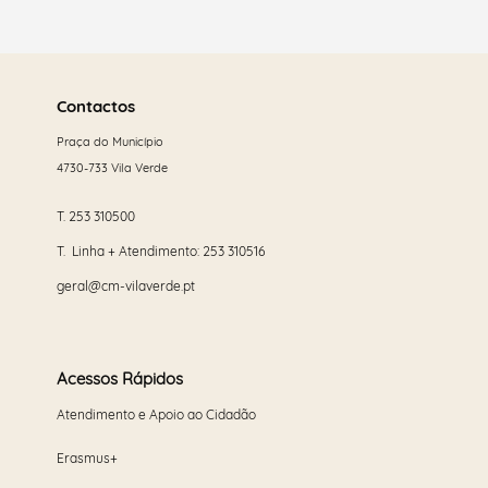
Saber
mais
Contactos
Praça do Município
4730-733 Vila Verde
T.
253 310500
T. Linha + Atendimento:
253 310516
geral@cm-vilaverde.pt
Acessos Rápidos
Atendimento e Apoio ao Cidadão
Erasmus+