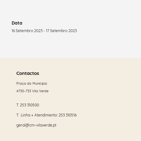
Data
16 Setembro 2023 - 17 Setembro 2023
Saber
mais
Contactos
Praça do Município
4730-733 Vila Verde
T.
253 310500
T. Linha + Atendimento:
253 310516
geral@cm-vilaverde.pt