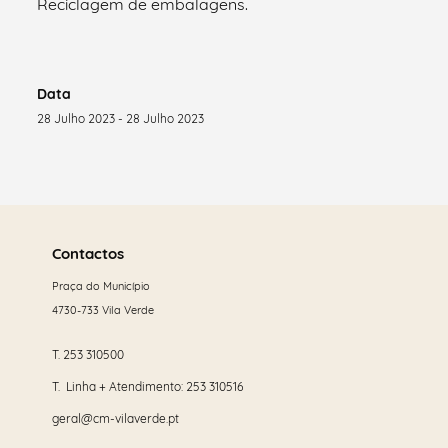
Reciclagem de embalagens.
Data
28 Julho 2023 - 28 Julho 2023
Saber
mais
Contactos
Praça do Município
4730-733 Vila Verde
T.
253 310500
T. Linha + Atendimento:
253 310516
geral@cm-vilaverde.pt