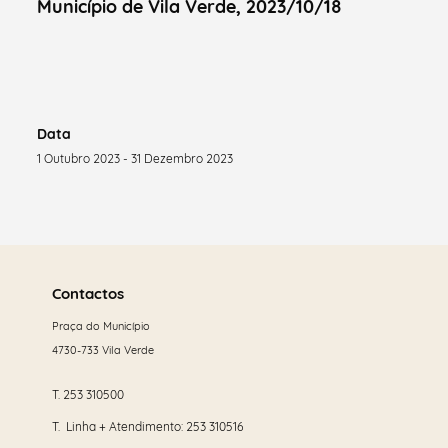
Município de Vila Verde, 2023/10/18
Data
1 Outubro 2023 - 31 Dezembro 2023
Saber
mais
Contactos
Praça do Município
4730-733 Vila Verde
T.
253 310500
T. Linha + Atendimento:
253 310516