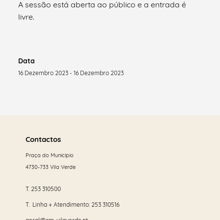
A sessão está aberta ao público e a entrada é
livre.
Data
16 Dezembro 2023 - 16 Dezembro 2023
Saber
mais
Contactos
Praça do Município
4730-733 Vila Verde
T.
253 310500
T. Linha + Atendimento:
253 310516