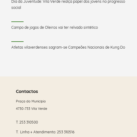
Dia da Juventude: Vila Verde realça papel dos jovens no progresso
social
Campo de jogos de Oleiros vai ter relvado sintético
Atletas vilaverdenses sagram-se Campeões Nacionais de Kung Do
Saber
mais
Contactos
Praça do Município
4730-733 Vila Verde
T.
253 310500
T. Linha + Atendimento:
253 310516