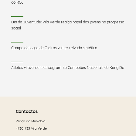
do RC6
Dia da Juventude: Vila Verde realça papel dos jovens no progresso
social
Campo de jogos de Oleiros vai ter relvado sintético
Atletas vilaverdenses sagram-se Campeões Nacionais de Kung Do
Saber
mais
Contactos
Praça do Município
4730-733 Vila Verde