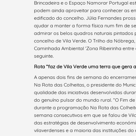
Brincadeira e o Espaço Namorar Portugal est
podem ainda aproveitar para conhecer as en
edificado do concelho. Júlia Fernandes pros
ajudar a manter a forma física num fim de s
admirar os belos quadros naturais pintados p
concelho de Vila Verde. O Trilho da Nóbrega
Caminhada Ambiental ‘Zona Ribeirinha entre
seguinte.
Rota “faz de Vila Verde uma terra que gera a
A apenas dois fins de semana do encerrament
Na Rota das Colheitas, o presidente do Muni
qualidade das iniciativas desenvolvidas dur
Termo de Pesquisa
do genuíno pulsar do mundo rural. “O Fim d
durante a programação Na Rota das Colheit
semana consecutivos em que se falou de Vila
das estratégias de desenvolvimento económ
vilaverdenses e a maioria das instituições do
Categorias gerais