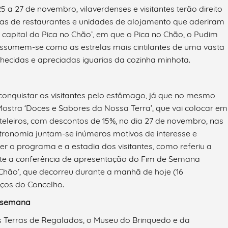
a 27 de novembro, vilaverdenses e visitantes terão direito
nas de restaurantes e unidades de alojamento que aderiram
capital do Pica no Chão’, em que o Pica no Chão, o Pudim
assumem-se como as estrelas mais cintilantes de uma vasta
hecidas e apreciadas iguarias da cozinha minhota.
conquistar os visitantes pelo estômago, já que no mesmo
ostra ‘Doces e Sabores da Nossa Terra’, que vai colocar em
eleiros, com descontos de 15%, no dia 27 de novembro, nas
stronomia juntam-se inúmeros motivos de interesse e
er o programa e a estadia dos visitantes, como referiu a
ante a conferência de apresentação do Fim de Semana
 Chão’, que decorreu durante a manhã de hoje (16
ços do Concelho.
e semana
s Terras de Regalados, o Museu do Brinquedo e da