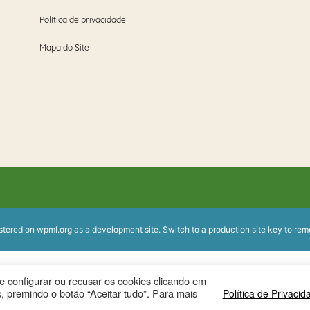
Política de privacidade
Mapa do Site
istered on
wpml.org
as a development site. Switch to a production site key to
rem
ode configurar ou recusar os cookies clicando em
, premindo o botão “Aceitar tudo”. Para mais
Política de Privacid