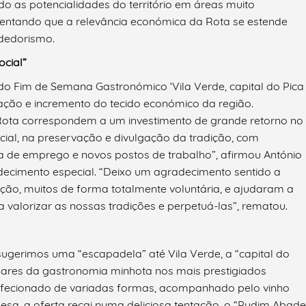
do as potencialidades do território em áreas muito
escentando que a relevância económica da Rota se estende
dedorismo.
cial”
 do Fim de Semana Gastronómico ‘Vila Verde, capital do Pica
ação e incremento do tecido económico da região.
Rota correspondem a um investimento de grande retorno no
ial, na preservação e divulgação da tradição, com
na de emprego e novos postos de trabalho”, afirmou António
decimento especial. “Deixo um agradecimento sentido a
ão, muitos de forma totalmente voluntária, e ajudaram a
, a valorizar as nossas tradições e perpetuá-las”, rematou.
gerimos uma “escapadela” até Vila Verde, a “capital do
pares da gastronomia minhota nos mais prestigiados
onfecionado de variadas formas, acompanhado pelo vinho
esa, a oferta recai numa deliciosa tentação, o “Pudim Abade