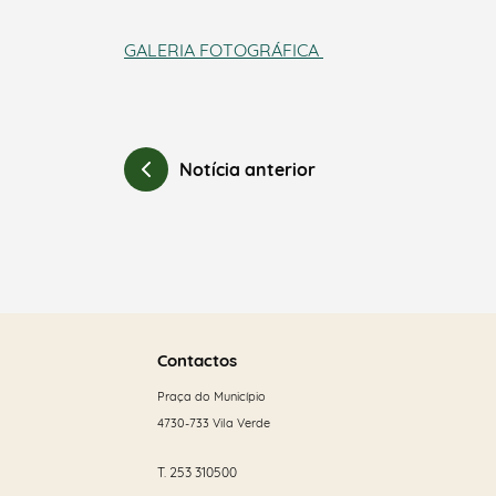
GALERIA FOTOGRÁFICA
Notícia anterior
Saber
mais
Contactos
Praça do Município
4730-733 Vila Verde
T.
253 310500