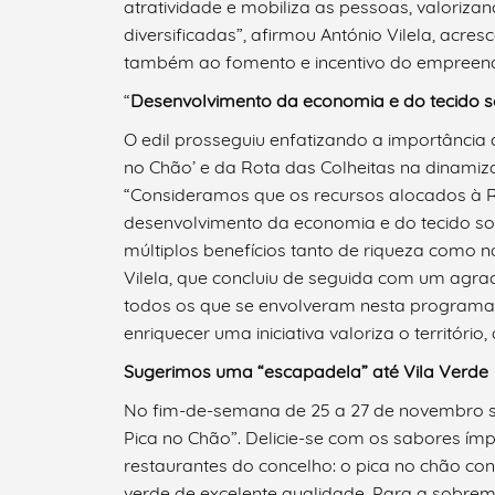
atratividade e mobiliza as pessoas, valorizan
diversificadas”, afirmou António Vilela, acr
também ao fomento e incentivo do empreen
“
Desenvolvimento da economia e do tecido so
Filtros
O edil prosseguiu enfatizando a importância
no Chão’ e da Rota das Colheitas na dinamiz
“Consideramos que os recursos alocados à 
desenvolvimento da economia e do tecido soc
múltiplos benefícios tanto de riqueza como 
Vilela, que concluiu de seguida com um agra
todos os que se envolveram nesta programaç
enriquecer uma iniciativa valoriza o território
Sugerimos uma “escapadela” até Vila Verde
No fim-de-semana de 25 a 27 de novembro su
Pica no Chão”. Delicie-se com os sabores ím
restaurantes do concelho: o pica no chão c
verde de excelente qualidade. Para a sobrem