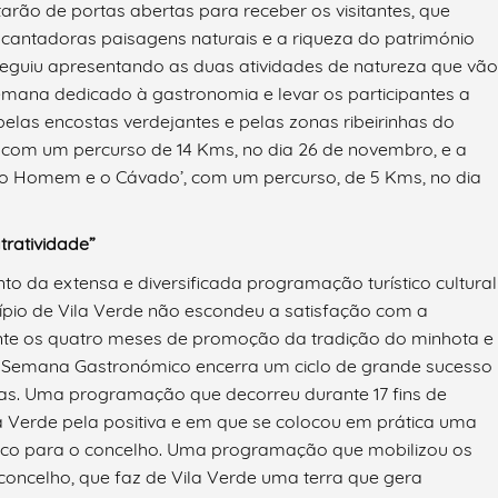
arão de portas abertas para receber os visitantes, que
cantadoras paisagens naturais e a riqueza do património
seguiu apresentando as duas atividades de natureza que vão
emana dedicado à gastronomia e levar os participantes a
elas encostas verdejantes e pelas zonas ribeirinhas do
, com um percurso de 14 Kms, no dia 26 de novembro, e a
 o Homem e o Cávado’, com um percurso, de 5 Kms, no dia
tratividade”
o da extensa e diversificada programação turístico cultural
cípio de Vila Verde não escondeu a satisfação com a
ante os quatro meses de promoção da tradição do minhota e
e Semana Gastronómico encerra um ciclo de grande sucesso
as. Uma programação que decorreu durante 17 fins de
 Verde pela positiva e em que se colocou em prática uma
ico para o concelho. Uma programação que mobilizou os
 concelho, que faz de Vila Verde uma terra que gera