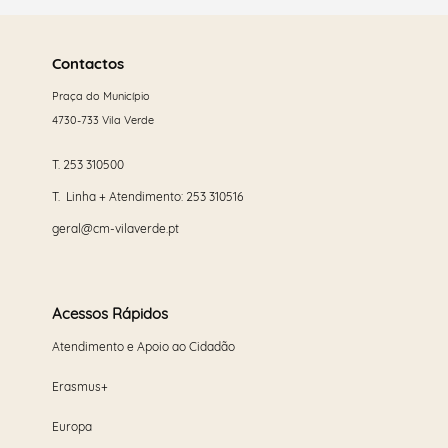
Saber
mais
Contactos
Praça do Município
4730-733 Vila Verde
T.
253 310500
T. Linha + Atendimento:
253 310516
geral@cm-vilaverde.pt
Acessos Rápidos
Atendimento e Apoio ao Cidadão
Erasmus+
Europa