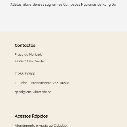
Atletas vilaverdenses sagram-se Campeões Nacionais de Kung Do
Saber
mais
Contactos
Praça do Município
4730-733 Vila Verde
T.
253 310500
T. Linha + Atendimento:
253 310516
geral@cm-vilaverde.pt
Acessos Rápidos
Atendimento e Apoio ao Cidadão