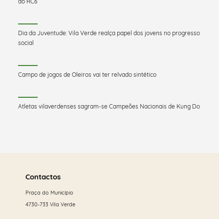
do RC6
Dia da Juventude: Vila Verde realça papel dos jovens no progresso
social
Campo de jogos de Oleiros vai ter relvado sintético
Atletas vilaverdenses sagram-se Campeões Nacionais de Kung Do
Saber
mais
Contactos
Praça do Município
4730-733 Vila Verde