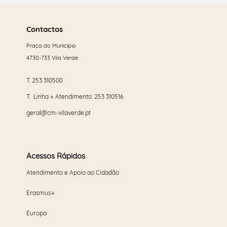
Saber
mais
Contactos
Praça do Município
4730-733 Vila Verde
T.
253 310500
T. Linha + Atendimento:
253 310516
geral@cm-vilaverde.pt
Acessos Rápidos
Atendimento e Apoio ao Cidadão
Erasmus+
Europa