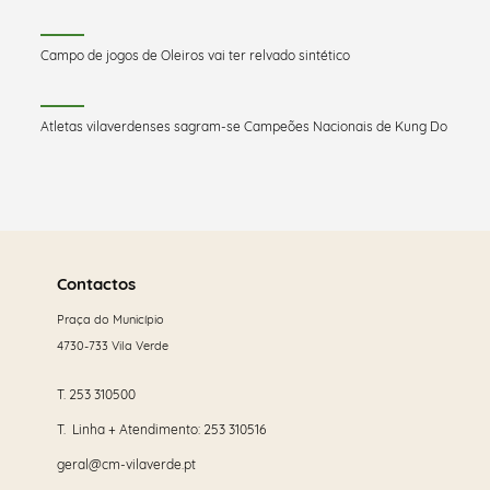
Campo de jogos de Oleiros vai ter relvado sintético
Atletas vilaverdenses sagram-se Campeões Nacionais de Kung Do
Saber
mais
Contactos
Praça do Município
4730-733 Vila Verde
T.
253 310500
T. Linha + Atendimento:
253 310516
geral@cm-vilaverde.pt