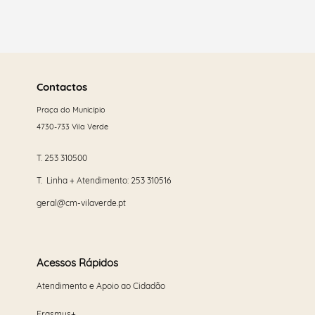
Saber
mais
Contactos
Praça do Município
4730-733 Vila Verde
T.
253 310500
T. Linha + Atendimento:
253 310516
geral@cm-vilaverde.pt
Acessos Rápidos
Atendimento e Apoio ao Cidadão
Erasmus+