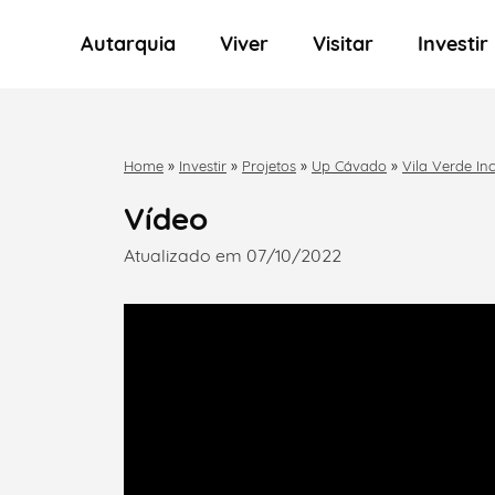
Autarquia
Viver
Visitar
Investir
Home
»
Investir
»
Projetos
»
Up Cávado
»
Vila Verde In
Vídeo
Atualizado em 07/10/2022