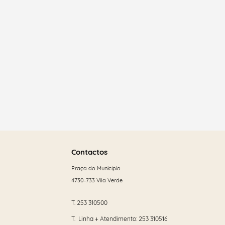
Termo de Pesquisa
Categorias gerais
Saber
mais
Contactos
Filtros
Praça do Município
4730-733 Vila Verde
T.
253 310500
T. Linha + Atendimento:
253 310516