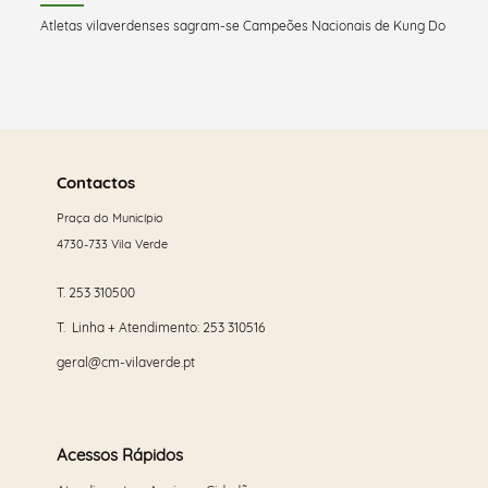
Atletas vilaverdenses sagram-se Campeões Nacionais de Kung Do
Saber
mais
Contactos
Praça do Município
4730-733 Vila Verde
T.
253 310500
T. Linha + Atendimento:
253 310516
geral@cm-vilaverde.pt
Acessos Rápidos