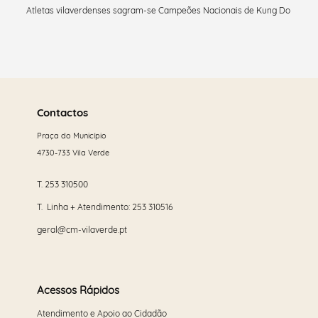
Atletas vilaverdenses sagram-se Campeões Nacionais de Kung Do
Saber
mais
Contactos
Praça do Município
4730-733 Vila Verde
T.
253 310500
T. Linha + Atendimento:
253 310516
geral@cm-vilaverde.pt
Acessos Rápidos
Atendimento e Apoio ao Cidadão