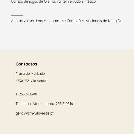
Campo de jogos de Oleiros vai ter relvado sintético
Atletas vilaverdenses sagram-se Campeões Nacionais de Kung Do
Saber
mais
Contactos
Praça do Município
4730-733 Vila Verde
T.
253 310500
T. Linha + Atendimento:
253 310516
geral@cm-vilaverde.pt