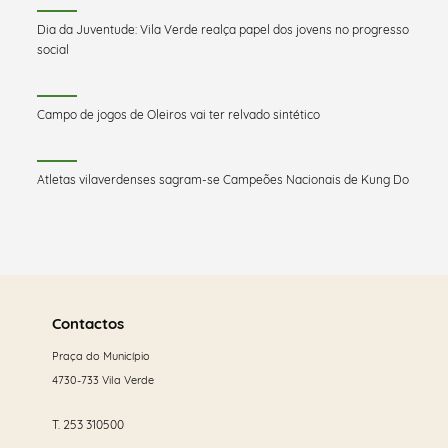
Dia da Juventude: Vila Verde realça papel dos jovens no progresso
social
Campo de jogos de Oleiros vai ter relvado sintético
Atletas vilaverdenses sagram-se Campeões Nacionais de Kung Do
Saber
mais
Contactos
Praça do Município
4730-733 Vila Verde
T.
253 310500