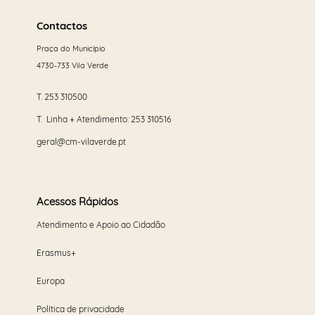
Saber
mais
Contactos
Praça do Município
4730-733 Vila Verde
T.
253 310500
T. Linha + Atendimento:
253 310516
geral@cm-vilaverde.pt
Acessos Rápidos
Atendimento e Apoio ao Cidadão
Erasmus+
Europa
Política de privacidade