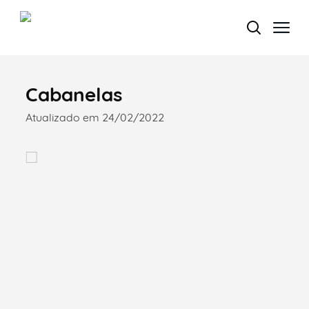
Cabanelas
Termo de Pesquisa
Atualizado em 24/02/2022
Categorias gerais
Filtros