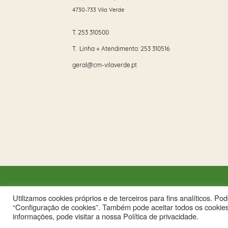
4730-733 Vila Verde
T.
253 310500
T. Linha + Atendimento:
253 310516
geral@cm-vilaverde.pt
Utilizamos cookies próprios e de terceiros para fins analíticos. P
“Configuração de cookies”. Também pode aceitar todos os cookies
This site is reg
informações, pode visitar a nossa Política de privacidade.