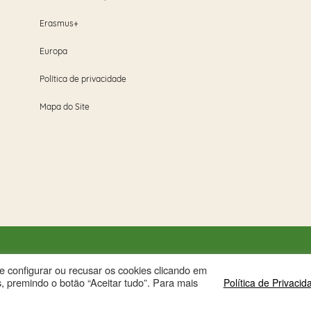
Erasmus+
Europa
Política de privacidade
Mapa do Site
ode configurar ou recusar os cookies clicando em
, premindo o botão “Aceitar tudo”. Para mais
Política de Privacid
istered on
wpml.org
as a development site. Switch to a production site key to
rem