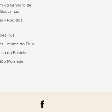
m da Senhora de
 Boucinhas
as – Rua das
ães (16)
s – Monte do Fojo
ica do Bustelo
São Mamede