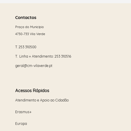
Saber
mais
Contactos
Praça do Município
4730-733 Vila Verde
T.
253 310500
T. Linha + Atendimento:
253 310516
geral@cm-vilaverde.pt
Acessos Rápidos
Atendimento e Apoio ao Cidadão
Erasmus+
Europa