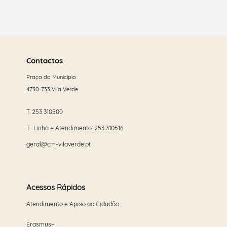
Saber
mais
Contactos
Praça do Município
4730-733 Vila Verde
T.
253 310500
T. Linha + Atendimento:
253 310516
geral@cm-vilaverde.pt
Acessos Rápidos
Atendimento e Apoio ao Cidadão
Erasmus+