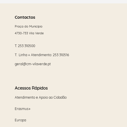
Saber
mais
Contactos
Praça do Município
4730-733 Vila Verde
T.
253 310500
T. Linha + Atendimento:
253 310516
geral@cm-vilaverde.pt
Acessos Rápidos
Atendimento e Apoio ao Cidadão
Erasmus+
Europa