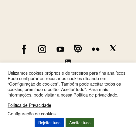
Utilizamos cookies próprios e de terceiros para fins analíticos.
Pode configurar ou recusar os cookies clicando em
“Configuração de cookies”. Também pode aceitar todos os
cookies, premindo o botão “Aceitar tudo”. Para mais
informações, pode visitar a nossa Política de privacidade.
Política de Privacidade
Configuração de cookies
This site is registered on
wpml.org
as a development site. Switch to a production
Rejeitar tudo
Aceitar tudo
site key to
remove this banner
.