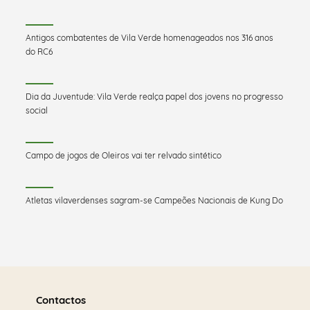
Antigos combatentes de Vila Verde homenageados nos 316 anos
do RC6
Dia da Juventude: Vila Verde realça papel dos jovens no progresso
social
Campo de jogos de Oleiros vai ter relvado sintético
Atletas vilaverdenses sagram-se Campeões Nacionais de Kung Do
Saber
mais
Contactos