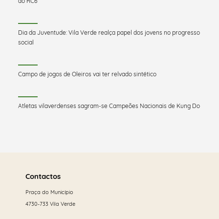
do RC6
Dia da Juventude: Vila Verde realça papel dos jovens no progresso
social
Campo de jogos de Oleiros vai ter relvado sintético
Atletas vilaverdenses sagram-se Campeões Nacionais de Kung Do
Saber
mais
Contactos
Praça do Município
4730-733 Vila Verde