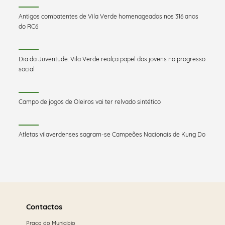
Antigos combatentes de Vila Verde homenageados nos 316 anos
do RC6
Dia da Juventude: Vila Verde realça papel dos jovens no progresso
social
Campo de jogos de Oleiros vai ter relvado sintético
Atletas vilaverdenses sagram-se Campeões Nacionais de Kung Do
Saber
mais
Contactos
Praça do Município