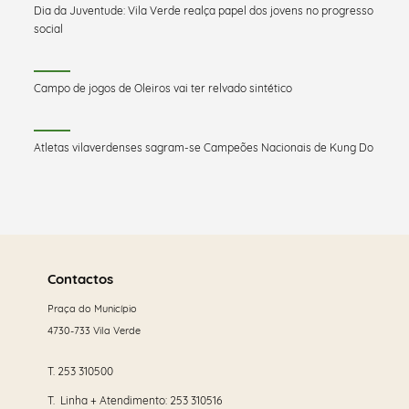
Dia da Juventude: Vila Verde realça papel dos jovens no progresso
social
Campo de jogos de Oleiros vai ter relvado sintético
Atletas vilaverdenses sagram-se Campeões Nacionais de Kung Do
Saber
mais
Contactos
Praça do Município
4730-733 Vila Verde
T.
253 310500
T. Linha + Atendimento:
253 310516