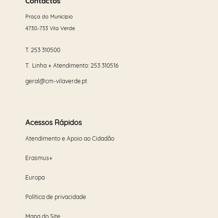
mais
Contactos
Praça do Município
4730-733 Vila Verde
T.
253 310500
T. Linha + Atendimento:
253 310516
geral@cm-vilaverde.pt
Acessos Rápidos
Atendimento e Apoio ao Cidadão
Erasmus+
Europa
Política de privacidade
Mapa do Site