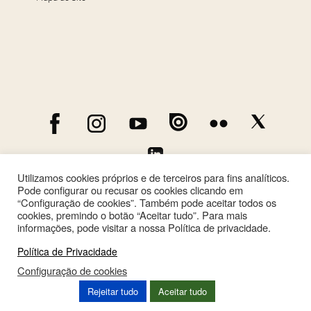
Utilizamos cookies próprios e de terceiros para fins analíticos.
Pode configurar ou recusar os cookies clicando em
“Configuração de cookies”. Também pode aceitar todos os
cookies, premindo o botão “Aceitar tudo”. Para mais
informações, pode visitar a nossa Política de privacidade.
Política de Privacidade
Configuração de cookies
This site is registered on
wpml.org
as a development site. Switch to a production
Rejeitar tudo
Aceitar tudo
site key to
remove this banner
.