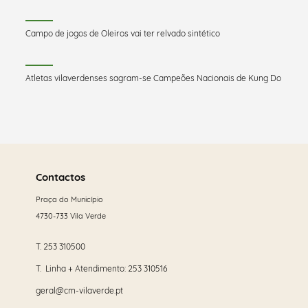
Campo de jogos de Oleiros vai ter relvado sintético
Atletas vilaverdenses sagram-se Campeões Nacionais de Kung Do
Saber
mais
Contactos
Praça do Município
4730-733 Vila Verde
T.
253 310500
T. Linha + Atendimento:
253 310516
geral@cm-vilaverde.pt