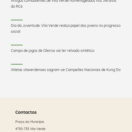
Antigos combatentes de Vila Verde homenageados nos 316 anos
do RC6
Dia da Juventude: Vila Verde realça papel dos jovens no progresso
social
Campo de jogos de Oleiros vai ter relvado sintético
Atletas vilaverdenses sagram-se Campeões Nacionais de Kung Do
Saber
mais
Contactos
Praça do Município
4730-733 Vila Verde