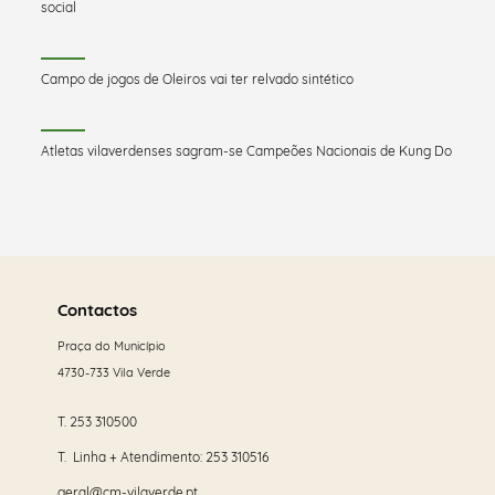
social
Campo de jogos de Oleiros vai ter relvado sintético
Atletas vilaverdenses sagram-se Campeões Nacionais de Kung Do
Saber
mais
Contactos
Praça do Município
4730-733 Vila Verde
T.
253 310500
T. Linha + Atendimento:
253 310516
geral@cm-vilaverde.pt