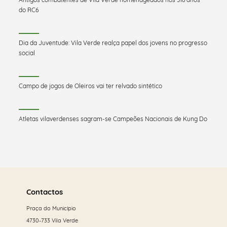
do RC6
Dia da Juventude: Vila Verde realça papel dos jovens no progresso
social
Campo de jogos de Oleiros vai ter relvado sintético
Atletas vilaverdenses sagram-se Campeões Nacionais de Kung Do
Saber
mais
Contactos
Praça do Município
4730-733 Vila Verde