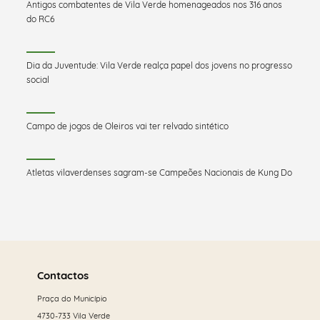
Antigos combatentes de Vila Verde homenageados nos 316 anos
do RC6
Dia da Juventude: Vila Verde realça papel dos jovens no progresso
social
Campo de jogos de Oleiros vai ter relvado sintético
Atletas vilaverdenses sagram-se Campeões Nacionais de Kung Do
Saber
mais
Contactos
Praça do Município
4730-733 Vila Verde